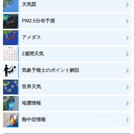
天気図
PM2.5分布予測
アメダス
2週間天気
気象予報士のポイント解説
世界天気
地震情報
熱中症情報