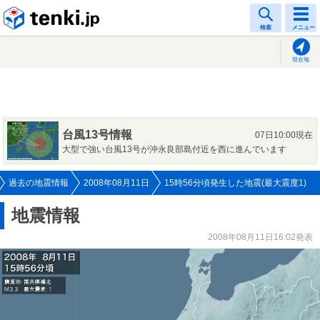
tenki.jp
検索
メニュー
現在地
台風13号情報
07日10:00現在
大型で強い台風13号が沖永良部島付近を西に進んでいます
過去の地震情報
2008年08月11日
15時56分頃発生した地震(最大震度1)
地震情報
2008年08月11日16:02発表