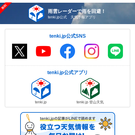
雨雲レーダーで雨を回避！
tenki.jp公式 天気予報アプリ
tenki.jp公式SNS
tenki.jp公式アプリ
tenki.jp
tenki.jp 登山天気