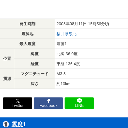
発生時刻
2008年08月11日 15時56分頃
震源地
福井県嶺北
最大震度
震度1
緯度
北緯 36.0度
位置
経度
東経 136.4度
マグニチュード
M3.3
震源
深さ
約10km
Twitter
Facebook
LINE
震度1