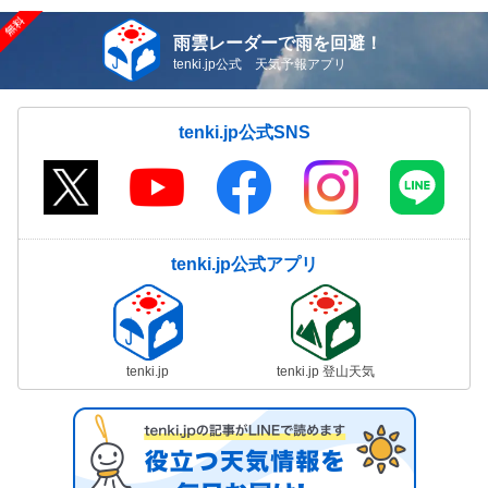
雨雲レーダーで雨を回避！
tenki.jp公式 天気予報アプリ
tenki.jp公式SNS
tenki.jp公式アプリ
tenki.jp
tenki.jp 登山天気