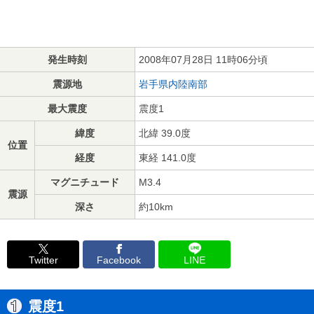
発生時刻
2008年07月28日 11時06分頃
震源地
岩手県内陸南部
最大震度
震度1
緯度
北緯 39.0度
位置
経度
東経 141.0度
マグニチュード
M3.4
震源
深さ
約10km
Twitter
Facebook
LINE
震度1