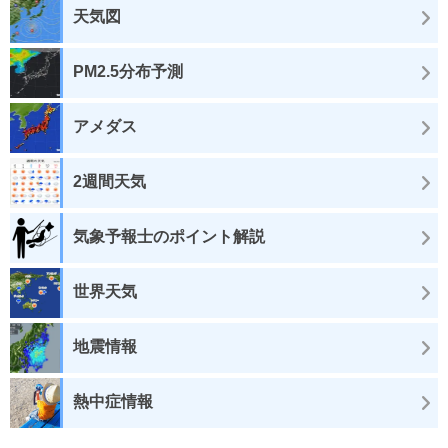
天気図
PM2.5分布予測
アメダス
2週間天気
気象予報士のポイント解説
世界天気
地震情報
熱中症情報