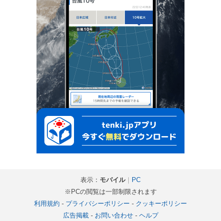
表示：
モバイル
｜
PC
※PCの閲覧は一部制限されます
利用規約
-
プライバシーポリシー
-
クッキーポリシー
広告掲載
-
お問い合わせ
-
ヘルプ