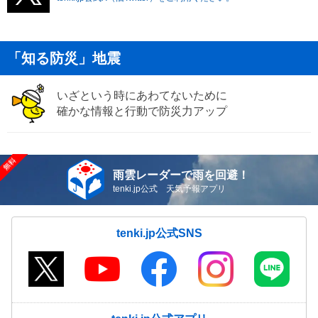
「知る防災」地震
いざという時にあわてないために
確かな情報と行動で防災力アップ
雨雲レーダーで雨を回避！
tenki.jp公式 天気予報アプリ
tenki.jp公式SNS