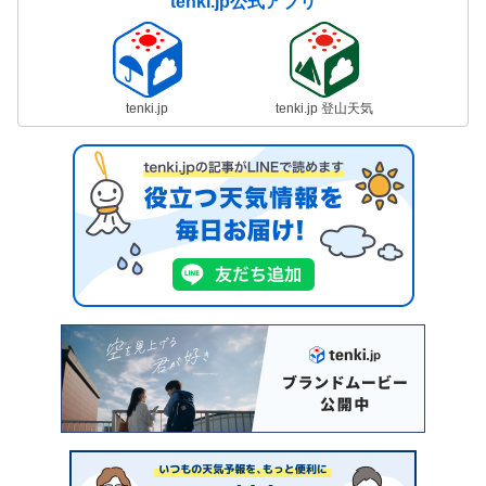
tenki.jp公式アプリ
tenki.jp
tenki.jp 登山天気