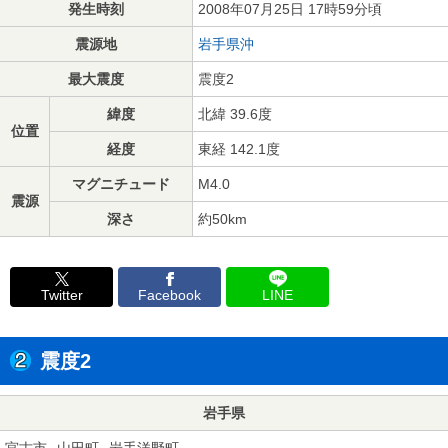
発生時刻
2008年07月25日 17時59分頃
震源地
岩手県沖
最大震度
震度2
緯度
北緯 39.6度
位置
経度
東経 142.1度
マグニチュード
M4.0
震源
深さ
約50km
Twitter
Facebook
LINE
震度2
岩手県
宮古市
山田町
岩手洋野町