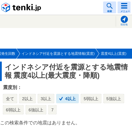
tenki.jp
検索
メニュー
現在地
震発生回数
インドネシア付近を震源とする地震情報(震度)
震度4以上(震度)
インドネシア付近を震源とする地震情
報
震度4以上(最大震度・降順)
震度別：
全て
2以上
3以上
4以上
5弱以上
5強以上
6弱以上
6強以上
7
この検索条件での地震はありません。