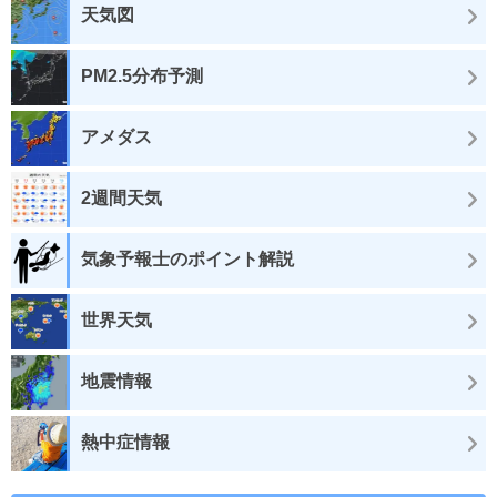
天気図
PM2.5分布予測
アメダス
2週間天気
気象予報士のポイント解説
世界天気
地震情報
熱中症情報