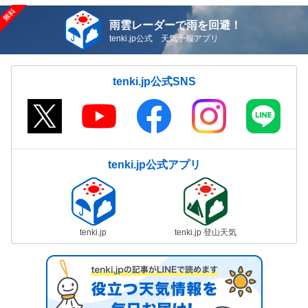
雨雲レーダーで雨を回避！
tenki.jp公式 天気予報アプリ
tenki.jp公式SNS
tenki.jp公式アプリ
tenki.jp
tenki.jp 登山天気