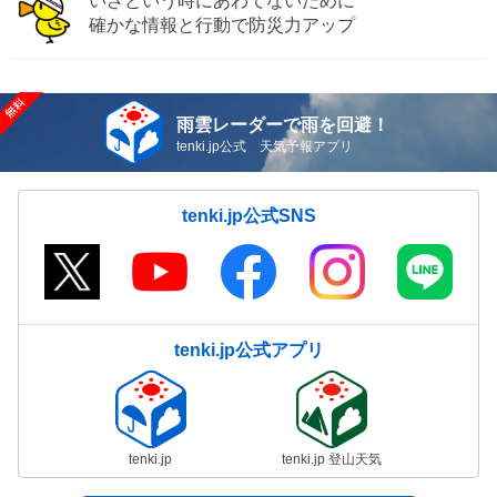
いざという時にあわてないために
確かな情報と行動で防災力アップ
雨雲レーダーで雨を回避！
tenki.jp公式 天気予報アプリ
tenki.jp公式SNS
tenki.jp公式アプリ
tenki.jp
tenki.jp 登山天気