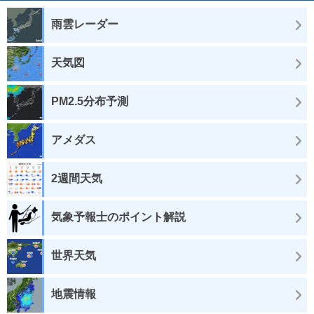
雨雲レーダー
天気図
PM2.5分布予測
アメダス
2週間天気
気象予報士のポイント解説
世界天気
地震情報