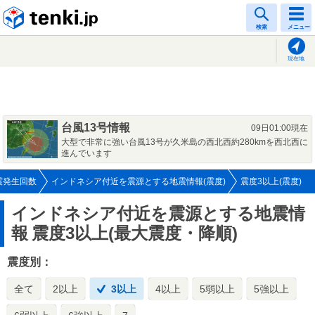
tenki.jp
検索
メニュー
現在地
台風13号情報
09日01:00現在
大型で非常に強い台風13号が久米島の西北西約280kmを西北西に
進んでいます
震発生回数
インドネシア付近を震源とする地震情報(震度)
震度3以上(震度)
インドネシア付近を震源とする地震情
報
震度3以上(最大震度・降順)
震度別：
全て
2以上
3以上
4以上
5弱以上
5強以上