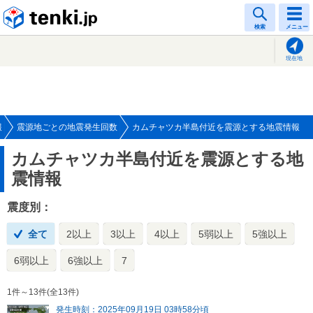
tenki.jp
検索
メニュー
現在地
報
震源地ごとの地震発生回数
カムチャツカ半島付近を震源とする地震情報
カムチャツカ半島付近を震源とする地
震情報
震度別：
全て
2以上
3以上
4以上
5弱以上
5強以上
6弱以上
6強以上
7
1件～13件(全13件)
発生時刻：2025年09月19日 03時58分頃