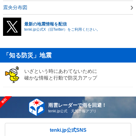
震央分布図
最新の地震情報を配信
tenki.jp公式X（旧Twitter）をご利用ください。
「知る防災」地震
いざという時にあわてないために
確かな情報と行動で防災力アップ
雨雲レーダーで雨を回避！
tenki.jp公式 天気予報アプリ
tenki.jp公式SNS