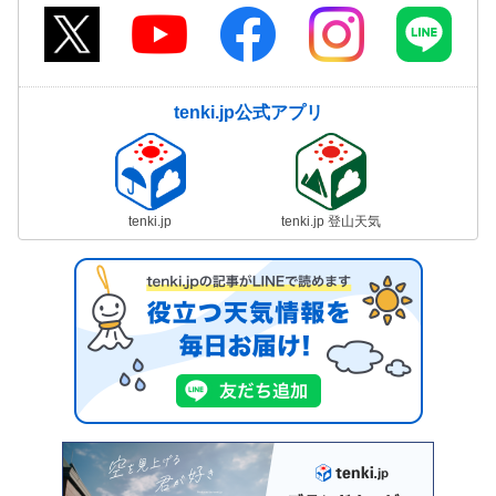
tenki.jp公式アプリ
tenki.jp
tenki.jp 登山天気