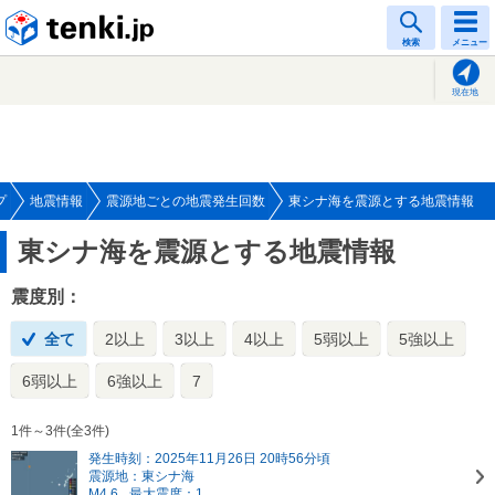
tenki.jp
検索
メニュー
現在地
プ
地震情報
震源地ごとの地震発生回数
東シナ海を震源とする地震情報
東シナ海を震源とする地震情報
震度別：
全て
2以上
3以上
4以上
5弱以上
5強以上
6弱以上
6強以上
7
1件～3件(全3件)
発生時刻：2025年11月26日 20時56分頃
震源地：東シナ海
M4.6
最大震度：1