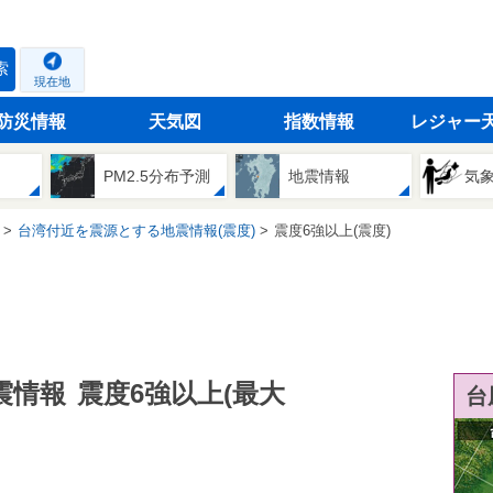
索
現在地
防災情報
天気図
指数情報
レジャー
PM2.5分布予測
地震情報
気
台湾付近を震源とする地震情報(震度)
震度6強以上(震度)
震情報
震度6強以上(最大
台