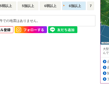
5弱以上
5強以上
6弱以上
6強以上
7
件での地震はありません。
大型
んで