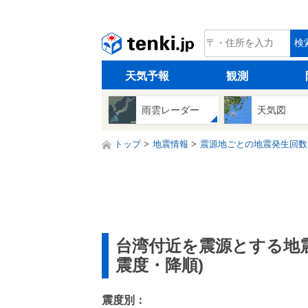
tenki.jp
検
天気予報
観測
雨雲レーダー
天気図
トップ
地震情報
震源地ごとの地震発生回数
台湾付近を震源とする地
震度・降順)
震度別：