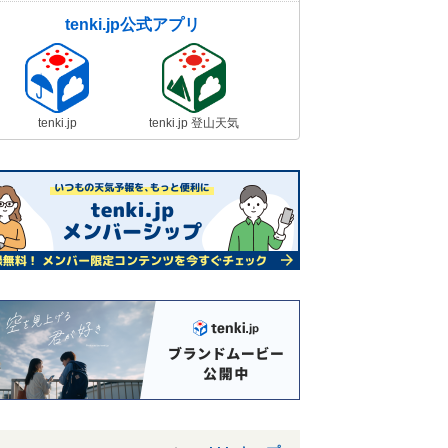
tenki.jp公式アプリ
tenki.jp
tenki.jp 登山天気