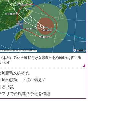
で非常に強い台風13号が久米島の北約90kmを西に進
います
台風情報のみかた
台風の接近、上陸に備えて
知る防災
アプリで台風進路予報を確認