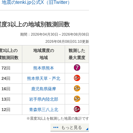
地震のtenki.jp公式X（旧Twitter）
震度3以上の地域別観測回数
期間：2026年04月30日～2026年08月08日
2026年08月08日01:10更新
度3以上の
地域震度の
観測した
震観測回数
地域
最大震度
72
回
熊本県熊本
24
回
熊本県天草・芦北
16
回
鹿児島県薩摩
13
回
岩手県内陸北部
12
回
青森県三八上北
※震度3以上を観測した地震の集計です
もっと見る