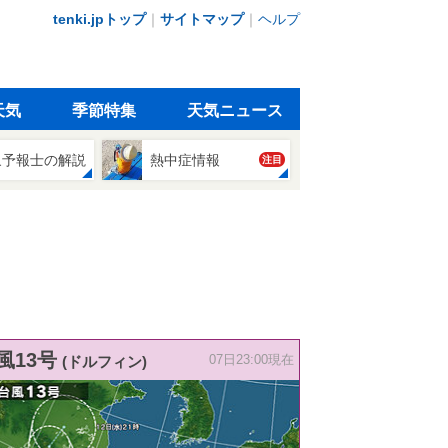
tenki.jpトップ
｜
サイトマップ
｜
ヘルプ
天気
季節特集
天気ニュース
象予報士の解説
熱中症情報
注目
風13号
(ドルフィン)
07日23:00現在