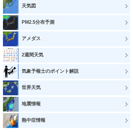
天気図
PM2.5分布予測
アメダス
2週間天気
気象予報士のポイント解説
世界天気
地震情報
熱中症情報