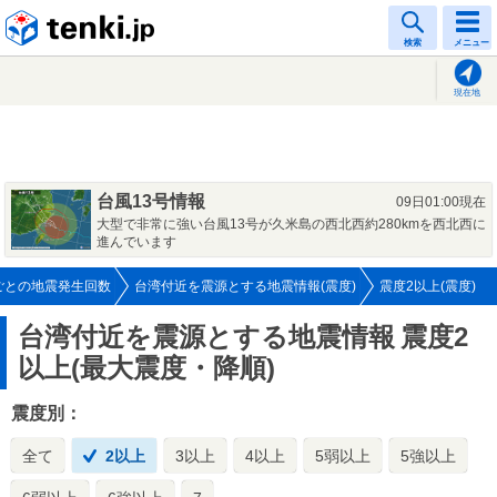
tenki.jp
検索
メニュー
現在地
台風13号情報
09日01:00現在
大型で非常に強い台風13号が久米島の西北西約280kmを西北西に
進んでいます
ごとの地震発生回数
台湾付近を震源とする地震情報(震度)
震度2以上(震度)
台湾付近を震源とする地震情報
震度2
以上(最大震度・降順)
震度別：
全て
2以上
3以上
4以上
5弱以上
5強以上