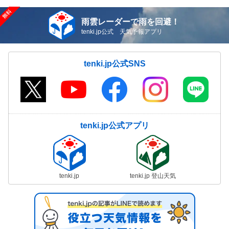
雨雲レーダーで雨を回避！
tenki.jp公式 天気予報アプリ
tenki.jp公式SNS
tenki.jp公式アプリ
tenki.jp
tenki.jp 登山天気