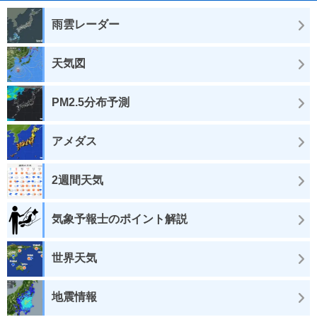
雨雲レーダー
天気図
PM2.5分布予測
アメダス
2週間天気
気象予報士のポイント解説
世界天気
地震情報