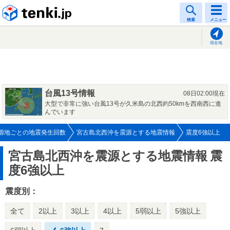
tenki.jp
検索
メニュー
現在地
台風13号情報
08日02:00現在
大型で非常に強い台風13号が久米島の北西約50kmを西南西に進
んでいます
源地ごとの地震発生回数
宮古島北西沖を震源とする地震情報
震度6強以上
宮古島北西沖を震源とする地震情報
震
度6強以上
震度別：
全て
2以上
3以上
4以上
5弱以上
5強以上