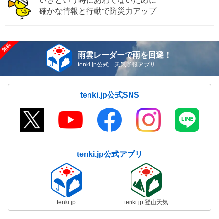
いざという時にあわてないために
確かな情報と行動で防災力アップ
雨雲レーダーで雨を回避！
tenki.jp公式 天気予報アプリ
tenki.jp公式SNS
tenki.jp公式アプリ
tenki.jp
tenki.jp 登山天気