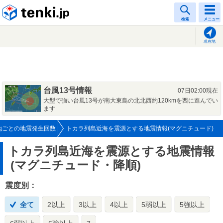
tenki.jp
検索
メニュー
現在地
台風13号情報
07日02:00現在
大型で強い台風13号が南大東島の北北西約120kmを西に進んでい
ます
地ごとの地震発生回数
トカラ列島近海を震源とする地震情報(マグニチュード)
トカラ列島近海を震源とする地震情報
(マグニチュード・降順)
震度別：
全て
2以上
3以上
4以上
5弱以上
5強以上