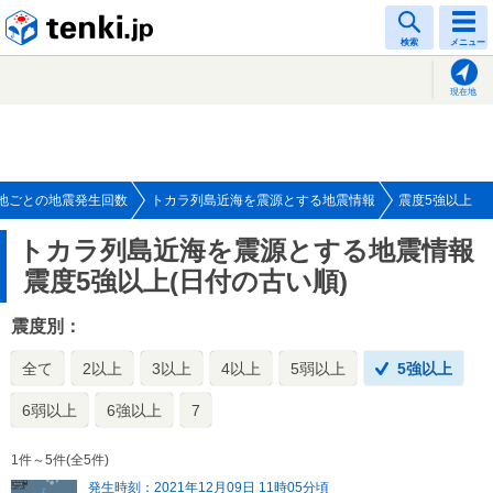
tenki.jp
検索
メニュー
現在地
地ごとの地震発生回数
トカラ列島近海を震源とする地震情報
震度5強以上
トカラ列島近海を震源とする地震情報
震度5強以上(日付の古い順)
震度別：
全て
2以上
3以上
4以上
5弱以上
5強以上
6弱以上
6強以上
7
1件～5件(全5件)
発生時刻：2021年12月09日 11時05分頃