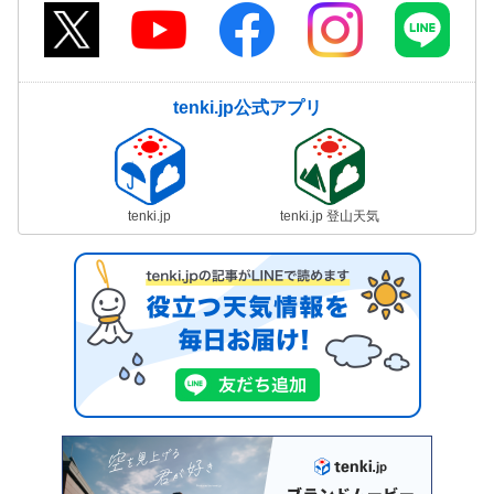
tenki.jp公式アプリ
tenki.jp
tenki.jp 登山天気