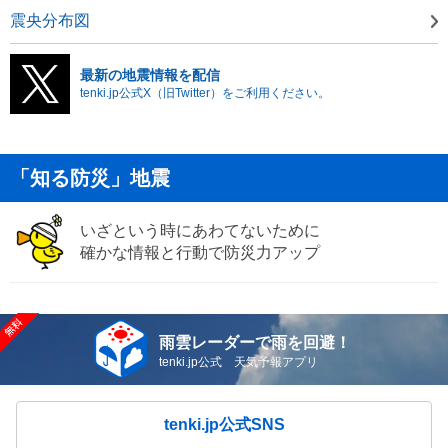
震央分布図
最新の地震情報を配信
tenki.jp公式X（旧Twitter）をご利用ください。
「知る防災」地震
いざという時にあわてないために
確かな情報と行動で防災力アップ
雨雲レーダーで雨を回避！
tenki.jp公式 天気予報アプリ
tenki.jp公式SNS