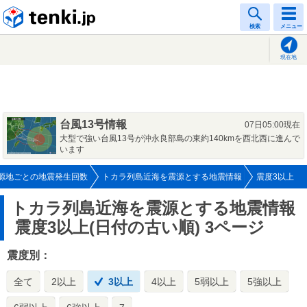
tenki.jp
検索
メニュー
現在地
台風13号情報
07日05:00現在
大型で強い台風13号が沖永良部島の東約140kmを西北西に進んで
います
源地ごとの地震発生回数
トカラ列島近海を震源とする地震情報
震度3以上
トカラ列島近海を震源とする地震情報
震度3以上(日付の古い順) 3ページ
震度別：
全て
2以上
3以上
4以上
5弱以上
5強以上