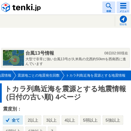
tenki.jp
検索
メニュー
現在地
台風13号情報
08日02:00現在
大型で非常に強い台風13号が久米島の北西約50kmを西南西に進
んでいます
地震情報
震源地ごとの地震発生回数
トカラ列島近海を震源とする地震情報
トカラ列島近海を震源とする地震情報
(日付の古い順) 4ページ
震度別：
全て
2以上
3以上
4以上
5弱以上
5強以上