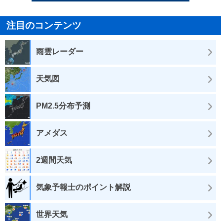
注目のコンテンツ
雨雲レーダー
天気図
PM2.5分布予測
アメダス
2週間天気
気象予報士のポイント解説
世界天気