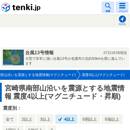
tenki.jp
検索
メニュー
現在地
台風13号情報
07日18:00現在
大型で非常に強い台風13号が名護市の北約50kmを西に進んでい
ます
部山沿いを震源とする地震情報(マグニチュード)
震度4以上(マグニチュード)
宮崎県南部山沿いを震源とする地震情
報
震度4以上(マグニチュード・昇順)
震度別：
全て
2以上
3以上
4以上
5弱以上
5強以上