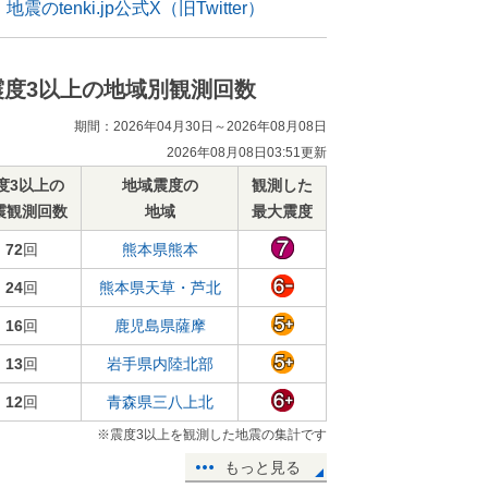
地震のtenki.jp公式X（旧Twitter）
震度3以上の地域別観測回数
期間：2026年04月30日～2026年08月08日
2026年08月08日03:51更新
度3以上の
地域震度の
観測した
震観測回数
地域
最大震度
72
回
熊本県熊本
24
回
熊本県天草・芦北
16
回
鹿児島県薩摩
13
回
岩手県内陸北部
12
回
青森県三八上北
※震度3以上を観測した地震の集計です
もっと見る