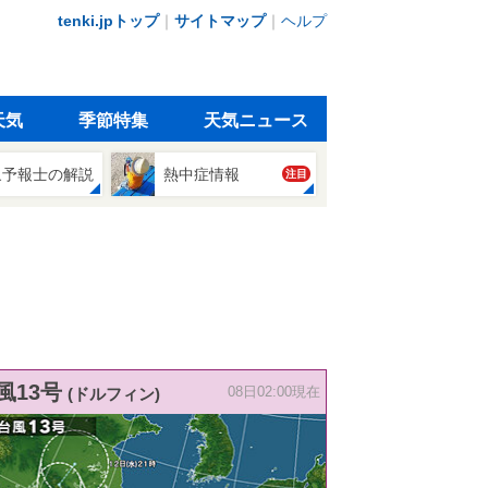
tenki.jpトップ
｜
サイトマップ
｜
ヘルプ
天気
季節特集
天気ニュース
象予報士の解説
熱中症情報
注目
風13号
(ドルフィン)
08日02:00現在