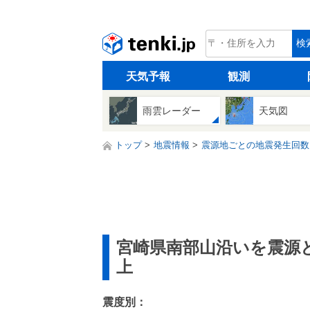
tenki.jp
検
天気予報
観測
雨雲レーダー
天気図
トップ
地震情報
震源地ごとの地震発生回数
宮崎県南部山沿いを震源
上
震度別：