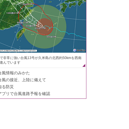
で非常に強い台風13号が久米島の北西約50kmを西南
進んでいます
台風情報のみかた
台風の接近、上陸に備えて
知る防災
アプリで台風進路予報を確認