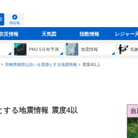
索
現在地
防災情報
天気図
指数情報
レジャー
PM2.5分布予測
地震情報
気
宮崎県南部山沿いを震源とする地震情報
震度4以上
とする地震情報
震度4以
台