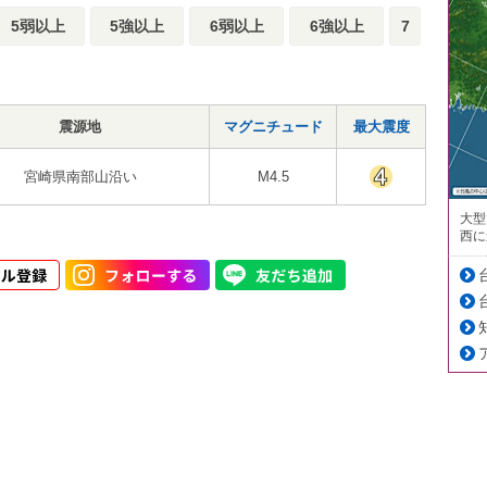
5弱以上
5強以上
6弱以上
6強以上
7
震源地
マグニチュード
最大震度
宮崎県南部山沿い
M4.5
大型
西に