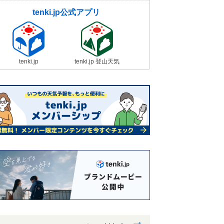
tenki.jp公式アプリ
tenki.jp
tenki.jp 登山天気