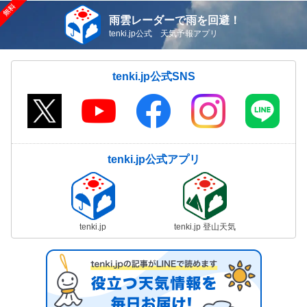
雨雲レーダーで雨を回避！
tenki.jp公式 天気予報アプリ
tenki.jp公式SNS
tenki.jp公式アプリ
tenki.jp
tenki.jp 登山天気