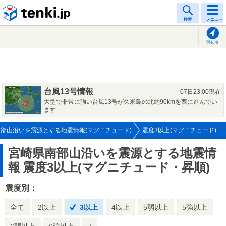
tenki.jp
検索
メニュー
現在地
台風13号情報
07日23:00現在
大型で非常に強い台風13号が久米島の北約90kmを西に進んでい
ます
部山沿いを震源とする地震情報(マグニチュード)
震度3以上(マグニチュード)
宮崎県南部山沿いを震源とする地震情
報
震度3以上(マグニチュード・昇順)
震度別：
全て
2以上
3以上
4以上
5弱以上
5強以上