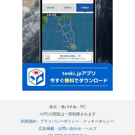
表示：
モバイル
｜
PC
※PCの閲覧は一部制限されます
利用規約
-
プライバシーポリシー
-
クッキーポリシー
広告掲載
-
お問い合わせ
-
ヘルプ