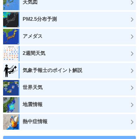
天気図
PM2.5分布予測
アメダス
2週間天気
気象予報士のポイント解説
世界天気
地震情報
熱中症情報