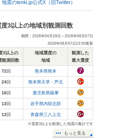
地震のtenki.jp公式X（旧Twitter）
震度3以上の地域別観測回数
期間：2026年04月29日～2026年08月07日
2026年08月07日23:50更新
度3以上の
地域震度の
観測した
震観測回数
地域
最大震度
72
回
熊本県熊本
24
回
熊本県天草・芦北
16
回
鹿児島県薩摩
13
回
岩手県内陸北部
12
回
青森県三八上北
※震度3以上を観測した地震の集計です
もっと見る