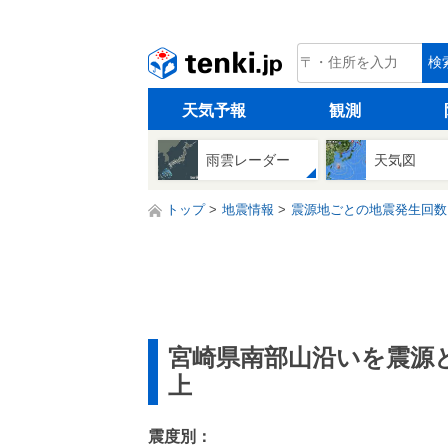
tenki.jp
検
天気予報
観測
雨雲レーダー
天気図
トップ
地震情報
震源地ごとの地震発生回数
宮崎県南部山沿いを震源
上
震度別：