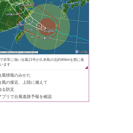
で非常に強い台風13号が久米島の北約90kmを西に進
います
台風情報のみかた
台風の接近、上陸に備えて
知る防災
アプリで台風進路予報を確認