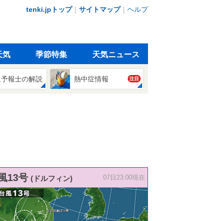
tenki.jpトップ
｜
サイトマップ
｜
ヘルプ
天気
季節特集
天気ニュース
象予報士の解説
熱中症情報
注目
風13号
(ドルフィン)
07日23:00現在