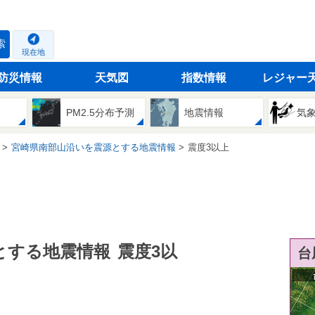
索
現在地
防災情報
天気図
指数情報
レジャー
PM2.5分布予測
地震情報
気
宮崎県南部山沿いを震源とする地震情報
震度3以上
とする地震情報
震度3以
台