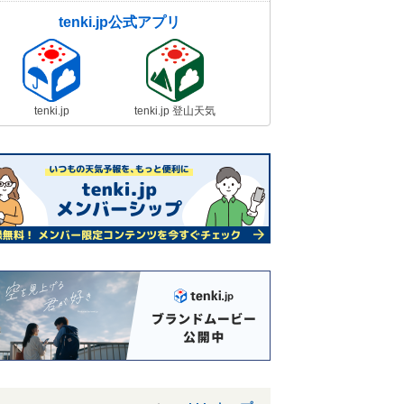
tenki.jp公式アプリ
tenki.jp
tenki.jp 登山天気