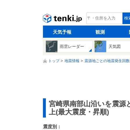
tenki.jp
検
天気予報
観測
雨雲レーダー
天気図
トップ
地震情報
震源地ごとの地震発生回数
宮崎県南部山沿いを震源
上(最大震度・昇順)
震度別：