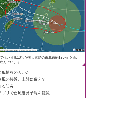
で強い台風13号が南大東島の東北東約190kmを西北
進んでいます
台風情報のみかた
台風の接近、上陸に備えて
知る防災
アプリで台風進路予報を確認