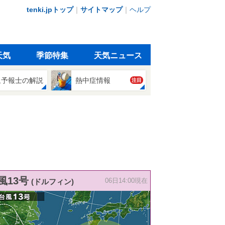
tenki.jpトップ
｜
サイトマップ
｜
ヘルプ
天気
季節特集
天気ニュース
象予報士の解説
熱中症情報
注目
風13号
(ドルフィン)
06日14:00現在