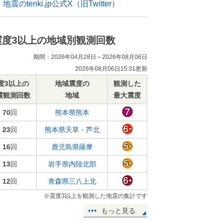
地震のtenki.jp公式X（旧Twitter）
震度3以上の地域別観測回数
期間：2026年04月28日～2026年08月06日
2026年08月06日15:31更新
度3以上の
地域震度の
観測した
震観測回数
地域
最大震度
70
回
熊本県熊本
23
回
熊本県天草・芦北
16
回
鹿児島県薩摩
13
回
岩手県内陸北部
12
回
青森県三八上北
※震度3以上を観測した地震の集計です
もっと見る