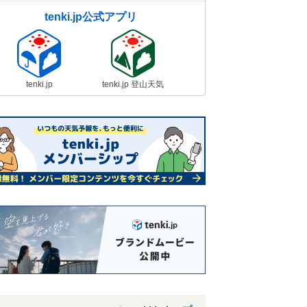
tenki.jp公式アプリ
tenki.jp
tenki.jp 登山天気