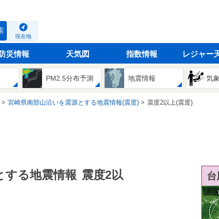
索
現在地
防災情報
天気図
指数情報
レジャー
PM2.5分布予測
地震情報
気
宮崎県南部山沿いを震源とする地震情報(震度)
震度2以上(震度)
とする地震情報
震度2以
台