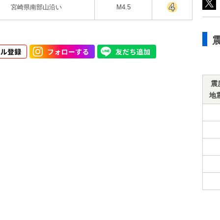
宮崎県南部山沿い
M4.5
震
地