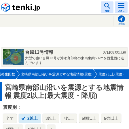
tenki.jp
検索
メニュー
現在地
台風13号情報
07日08:00現在
大型で強い台風13号が沖永良部島の東南東約50kmを西北西に進
んでいます
震発生回数
宮崎県南部山沿いを震源とする地震情報(震度)
震度2以上(震度)
宮崎県南部山沿いを震源とする地震情
報
震度2以上(最大震度・降順)
震度別：
全て
2以上
3以上
4以上
5弱以上
5強以上