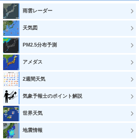
雨雲レーダー
天気図
PM2.5分布予測
アメダス
2週間天気
気象予報士のポイント解説
世界天気
地震情報