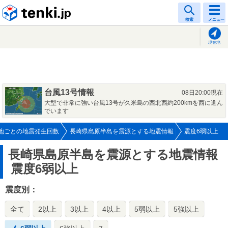
tenki.jp
検索
メニュー
現在地
台風13号情報
08日20:00現在
大型で非常に強い台風13号が久米島の西北西約200kmを西に進ん
でいます
地ごとの地震発生回数
長崎県島原半島を震源とする地震情報
震度6弱以上
長崎県島原半島を震源とする地震情報
震度6弱以上
震度別：
全て
2以上
3以上
4以上
5弱以上
5強以上