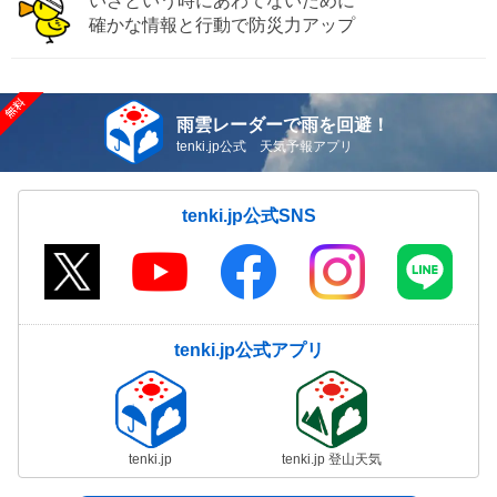
いざという時にあわてないために
確かな情報と行動で防災力アップ
雨雲レーダーで雨を回避！
tenki.jp公式 天気予報アプリ
tenki.jp公式SNS
tenki.jp公式アプリ
tenki.jp
tenki.jp 登山天気