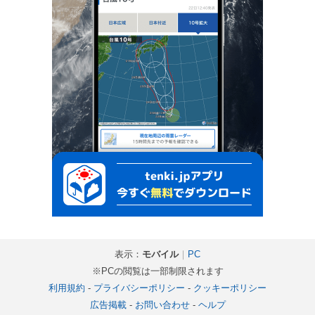
表示：
モバイル
｜
PC
※PCの閲覧は一部制限されます
利用規約
-
プライバシーポリシー
-
クッキーポリシー
広告掲載
-
お問い合わせ
-
ヘルプ