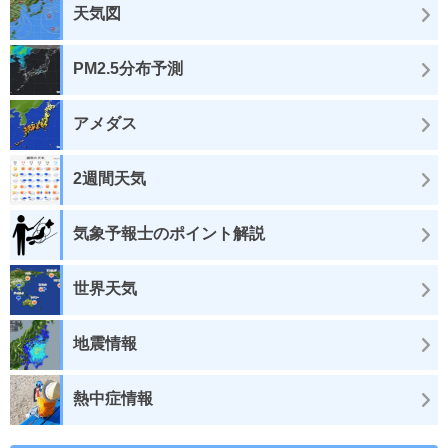
天気図
PM2.5分布予測
アメダス
2週間天気
気象予報士のポイント解説
世界天気
地震情報
熱中症情報