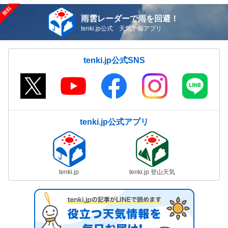
雨雲レーダーで雨を回避！
tenki.jp公式 天気予報アプリ
tenki.jp公式SNS
tenki.jp公式アプリ
tenki.jp
tenki.jp 登山天気