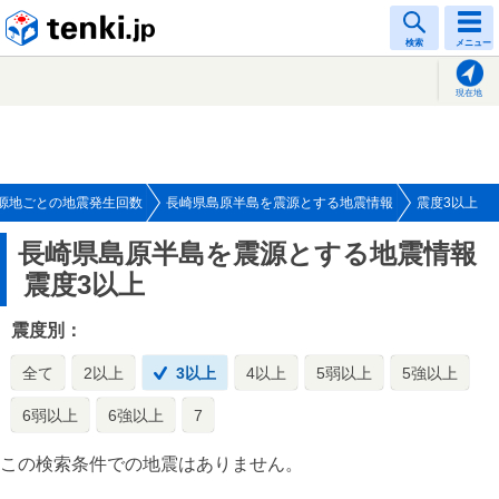
tenki.jp
検索
メニュー
現在地
源地ごとの地震発生回数
長崎県島原半島を震源とする地震情報
震度3以上
長崎県島原半島を震源とする地震情報
震度3以上
震度別：
全て
2以上
3以上
4以上
5弱以上
5強以上
6弱以上
6強以上
7
この検索条件での地震はありません。