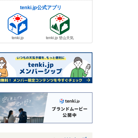
tenki.jp公式アプリ
tenki.jp
tenki.jp 登山天気