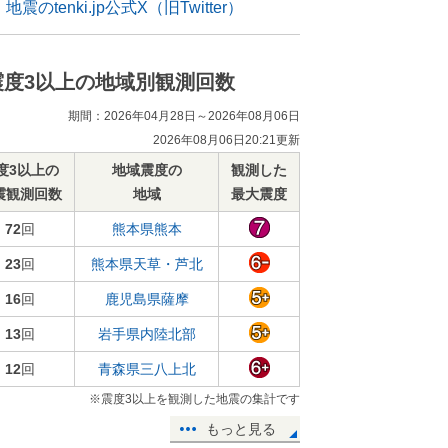
地震のtenki.jp公式X（旧Twitter）
震度3以上の地域別観測回数
期間：2026年04月28日～2026年08月06日
2026年08月06日20:21更新
度3以上の
地域震度の
観測した
震観測回数
地域
最大震度
72
回
熊本県熊本
23
回
熊本県天草・芦北
16
回
鹿児島県薩摩
13
回
岩手県内陸北部
12
回
青森県三八上北
※震度3以上を観測した地震の集計です
もっと見る