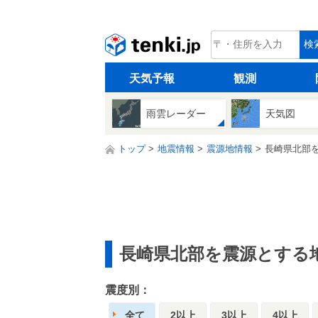
tenki.jp
検
天気予報
観測
雨雲レーダー
天気図
トップ
地震情報
震源地情報
長崎県北部
長崎県北部を震源とする
震度別：
全て
2以上
3以上
4以上