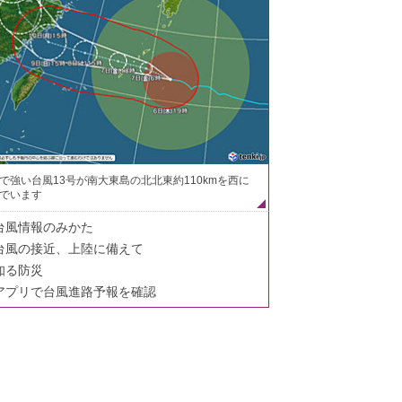
で強い台風13号が南大東島の北北東約110kmを西に
でいます
台風情報のみかた
台風の接近、上陸に備えて
知る防災
アプリで台風進路予報を確認