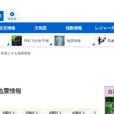
索
現在地
防災情報
天気図
指数情報
レジャー
PM2.5分布予測
地震情報
気
を震源とする地震情報
地震情報
台
5弱以上
5強以上
6弱以上
6強以上
7