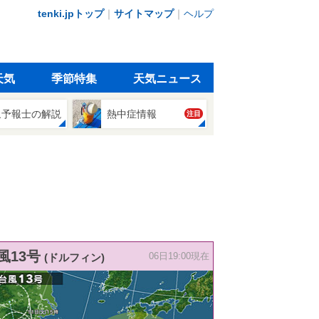
tenki.jpトップ
｜
サイトマップ
｜
ヘルプ
天気
季節特集
天気ニュース
象予報士の解説
熱中症情報
注目
風13号
(ドルフィン)
06日19:00現在