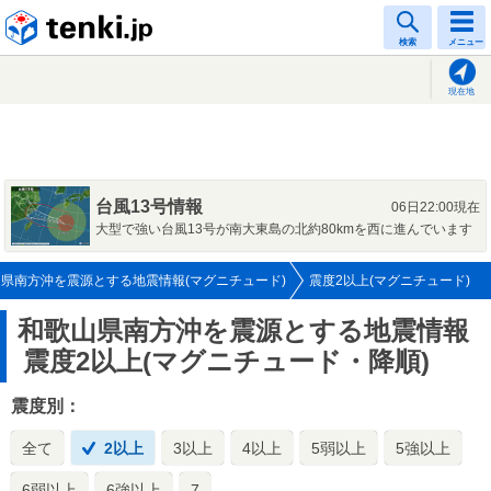
tenki.jp
検索
メニュー
現在地
台風13号情報
06日22:00現在
大型で強い台風13号が南大東島の北約80kmを西に進んでいます
県南方沖を震源とする地震情報(マグニチュード)
震度2以上(マグニチュード)
和歌山県南方沖を震源とする地震情報
震度2以上(マグニチュード・降順)
震度別：
全て
2以上
3以上
4以上
5弱以上
5強以上
6弱以上
6強以上
7