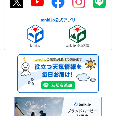
tenki.jp公式アプリ
tenki.jp
tenki.jp 登山天気