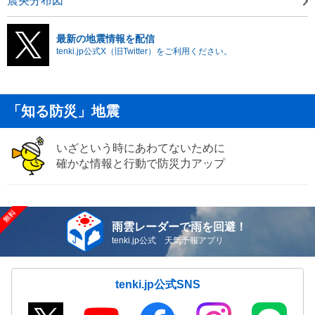
震央分布図
最新の地震情報を配信
tenki.jp公式X（旧Twitter）をご利用ください。
「知る防災」地震
いざという時にあわてないために
確かな情報と行動で防災力アップ
雨雲レーダーで雨を回避！
tenki.jp公式 天気予報アプリ
tenki.jp公式SNS