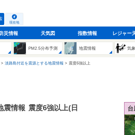
索
現在地
防災情報
天気図
指数情報
レジャー
PM2.5分布予測
地震情報
気
淡路島付近を震源とする地震情報
震度6強以上
地震情報
震度6強以上(日
台