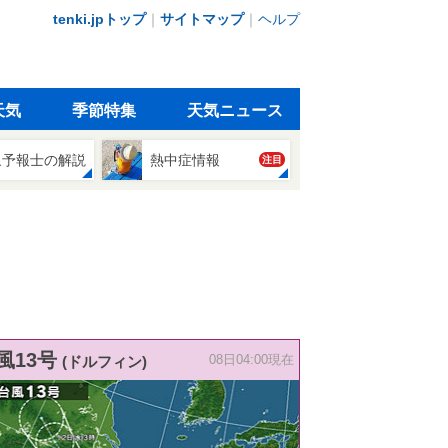
tenki.jpトップ
｜
サイトマップ
｜
ヘルプ
天気
季節特集
天気ニュース
象予報士の解説
熱中症情報
注目
風13号
(ドルフィン)
08日04:00現在