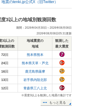
地震のtenki.jp公式X（旧Twitter）
震度3以上の地域別観測回数
期間：2026年04月30日～2026年08月08日
2026年08月08日05:31更新
度3以上の
地域震度の
観測した
震観測回数
地域
最大震度
72
回
熊本県熊本
24
回
熊本県天草・芦北
16
回
鹿児島県薩摩
13
回
岩手県内陸北部
12
回
青森県三八上北
※震度3以上を観測した地震の集計です
もっと見る