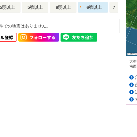
5弱以上
5強以上
6弱以上
6強以上
7
件での地震はありません。
大型
南西