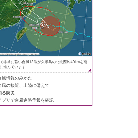
で非常に強い台風13号が久米島の北北西約40kmを南
に進んでいます
台風情報のみかた
台風の接近、上陸に備えて
知る防災
アプリで台風進路予報を確認