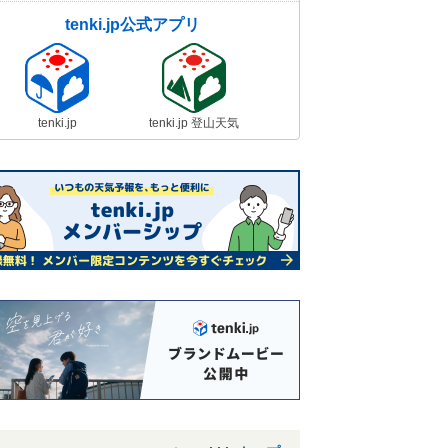
tenki.jp公式アプリ
tenki.jp
tenki.jp 登山天気