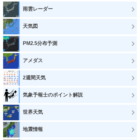
雨雲レーダー
天気図
PM2.5分布予測
アメダス
2週間天気
気象予報士のポイント解説
世界天気
地震情報