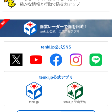
確かな情報と行動で防災力アップ
雨雲レーダーで雨を回避！
tenki.jp公式 天気予報アプリ
tenki.jp公式SNS
tenki.jp公式アプリ
tenki.jp
tenki.jp 登山天気