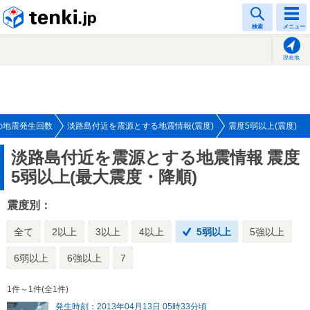
tenki.jp
検索
メニュー
現在地
の地震発生回数
淡路島付近を震源とする地震情報(震度)
震度5弱以上(震度)
淡路島付近を震源とする地震情報
震度
5弱以上(最大震度・降順)
震度別：
全て
2以上
3以上
4以上
5弱以上
5強以上
6弱以上
6強以上
7
1件～1件(全1件)
発生時刻：2013年04月13日 05時33分頃