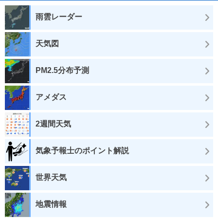
雨雲レーダー
天気図
PM2.5分布予測
アメダス
2週間天気
気象予報士のポイント解説
世界天気
地震情報