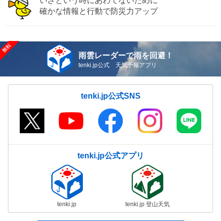
いざという時にあわてないために
確かな情報と行動で防災力アップ
雨雲レーダーで雨を回避！
tenki.jp公式 天気予報アプリ
tenki.jp公式SNS
tenki.jp公式アプリ
tenki.jp
tenki.jp 登山天気