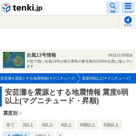
tenki.jp
検索
メニュー
現在地
台風13号情報
06日12:00現在
大型で強い台風13号が南大東島の東北東約220kmを西に進んでい
ます
安芸灘を震源とする地震情報(マグニチュード)
震度6弱以上(マグニチュード)
安芸灘を震源とする地震情報
震度6弱
以上(マグニチュード・昇順)
震度別：
全て
2以上
3以上
4以上
5弱以上
5強以上