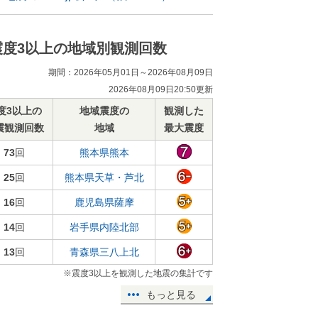
震度3以上の地域別観測回数
期間：2026年05月01日～2026年08月09日
2026年08月09日20:50更新
度3以上の
地域震度の
観測した
震観測回数
地域
最大震度
73
回
熊本県熊本
25
回
熊本県天草・芦北
16
回
鹿児島県薩摩
14
回
岩手県内陸北部
13
回
青森県三八上北
※震度3以上を観測した地震の集計です
もっと見る