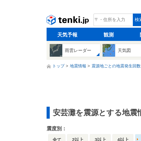
tenki.jp
検
天気予報
観測
雨雲レーダー
天気図
トップ
地震情報
震源地ごとの地震発生回数
安芸灘を震源とする地震
震度別：
全て
2以上
3以上
4以上