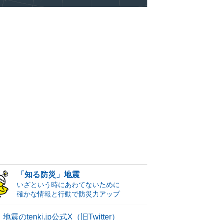
「知る防災」地震
いざという時にあわてないために
確かな情報と行動で防災力アップ
地震のtenki.jp公式X（旧Twitter）