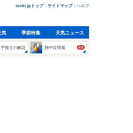
tenki.jpトップ
｜
サイトマップ
｜
ヘルプ
天気
季節特集
天気ニュース
象予報士の解説
熱中症情報
注目