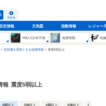
索
現在地
防災情報
天気図
指数情報
レジャー
PM2.5分布予測
地震情報
気
安芸灘を震源とする地震情報
震度5弱以上
情報
震度5弱以上
5弱以上
5強以上
6弱以上
6強以上
7