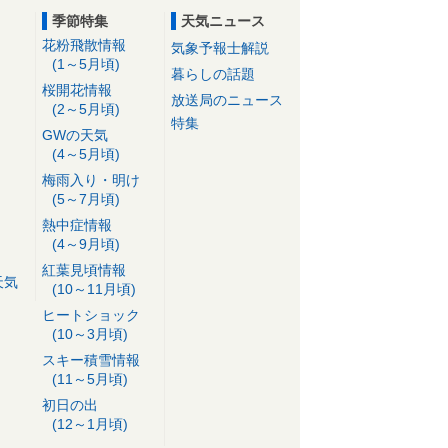
季節特集
天気ニュース
花粉飛散情報
気象予報士解説
(1～5月頃)
暮らしの話題
桜開花情報
放送局のニュース
(2～5月頃)
特集
GWの天気
(4～5月頃)
梅雨入り・明け
(5～7月頃)
熱中症情報
(4～9月頃)
紅葉見頃情報
天気
(10～11月頃)
ヒートショック
(10～3月頃)
スキー積雪情報
(11～5月頃)
初日の出
(12～1月頃)