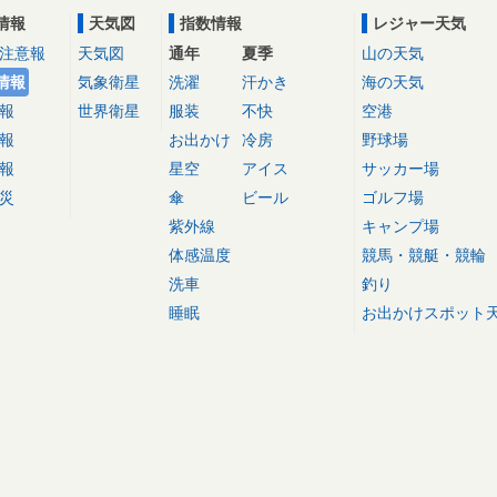
情報
天気図
指数情報
レジャー天気
注意報
天気図
通年
夏季
山の天気
情報
気象衛星
洗濯
汗かき
海の天気
報
世界衛星
服装
不快
空港
報
お出かけ
冷房
野球場
報
星空
アイス
サッカー場
災
傘
ビール
ゴルフ場
紫外線
キャンプ場
体感温度
競馬・競艇・競輪
洗車
釣り
睡眠
お出かけスポット