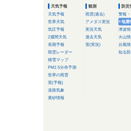
天気予報
観測
防災
天気予報
雨雲(過去)
警報・
世界天気
アメダス実況
地震
気圧予報
実況天気
津波情
2週間天気
過去天気
火山情
長期予報
雷(実況)
台風情
雨雲レーダー
知る防
積雪マップ
PM2.5分布予測
世界の雨雲
雷(予報)
道路気象
黄砂情報