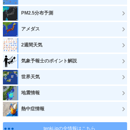
PM2.5分布予測
アメダス
2週間天気
気象予報士のポイント解説
世界天気
地震情報
熱中症情報
tenki.jpの全情報はこちら