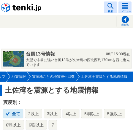
tenki.jp
検索
メニュー
現在地
台風13号情報
08日15:00現在
大型で非常に強い台風13号が久米島の西北西約170kmを西に進ん
でいます
ップ
地震情報
震源地ごとの地震発生回数
土佐湾を震源とする地震情報
土佐湾を震源とする地震情報
震度別：
全て
2以上
3以上
4以上
5弱以上
5強以上
6弱以上
6強以上
7