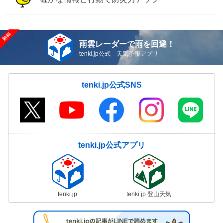
雨雲レーダーで雨を回避！
tenki.jp公式 天気予報アプリ
tenki.jp公式SNS
tenki.jp公式アプリ
tenki.jp
tenki.jp 登山天気