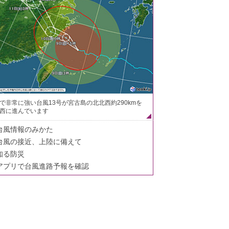
で非常に強い台風13号が宮古島の北北西約290kmを
西に進んでいます
台風情報のみかた
台風の接近、上陸に備えて
知る防災
アプリで台風進路予報を確認