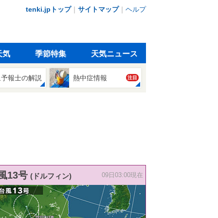
tenki.jpトップ
｜
サイトマップ
｜
ヘルプ
天気
季節特集
天気ニュース
象予報士の解説
熱中症情報
注目
風13号
(ドルフィン)
09日03:00現在