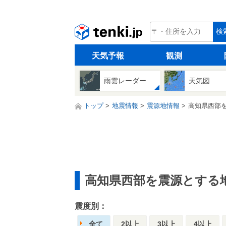
tenki.jp
検
天気予報
観測
雨雲レーダー
天気図
トップ
地震情報
震源地情報
高知県西部
高知県西部を震源とする
震度別：
全て
2以上
3以上
4以上