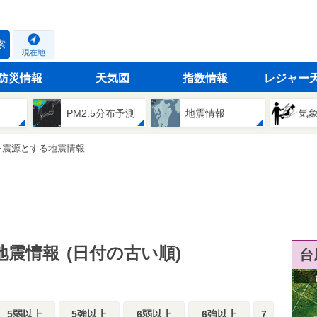
索
現在地
防災情報
天気図
指数情報
レジャー
PM2.5分布予測
地震情報
気
を震源とする地震情報
地震情報
(日付の古い順)
台
5弱以上
5強以上
6弱以上
6強以上
7