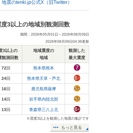
地震のtenki.jp公式X（旧Twitter）
震度3以上の地域別観測回数
期間：2026年05月01日～2026年08月09日
2026年08月09日04:36更新
度3以上の
地域震度の
観測した
震観測回数
地域
最大震度
72
回
熊本県熊本
24
回
熊本県天草・芦北
16
回
鹿児島県薩摩
14
回
岩手県内陸北部
13
回
青森県三八上北
※震度3以上を観測した地震の集計です
もっと見る