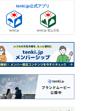
tenki.jp公式アプリ
tenki.jp
tenki.jp 登山天気