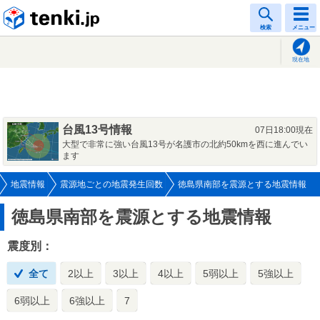
tenki.jp
検索
メニュー
現在地
台風13号情報
07日18:00現在
大型で非常に強い台風13号が名護市の北約50kmを西に進んでい
ます
地震情報
震源地ごとの地震発生回数
徳島県南部を震源とする地震情報
徳島県南部を震源とする地震情報
震度別：
全て
2以上
3以上
4以上
5弱以上
5強以上
6弱以上
6強以上
7