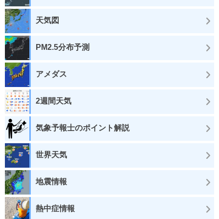
天気図
PM2.5分布予測
アメダス
2週間天気
気象予報士のポイント解説
世界天気
地震情報
熱中症情報