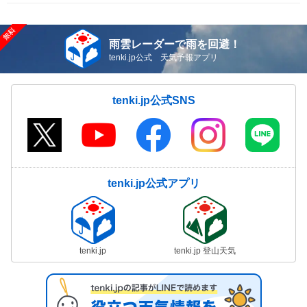
雨雲レーダーで雨を回避！
tenki.jp公式 天気予報アプリ
tenki.jp公式SNS
tenki.jp公式アプリ
tenki.jp
tenki.jp 登山天気