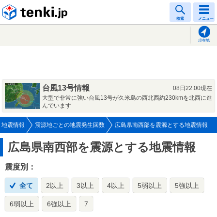
tenki.jp
検索
メニュー
現在地
台風13号情報
08日22:00現在
大型で非常に強い台風13号が久米島の西北西約230kmを北西に進
んでいます
地震情報
震源地ごとの地震発生回数
広島県南西部を震源とする地震情報
広島県南西部を震源とする地震情報
震度別：
全て
2以上
3以上
4以上
5弱以上
5強以上
6弱以上
6強以上
7