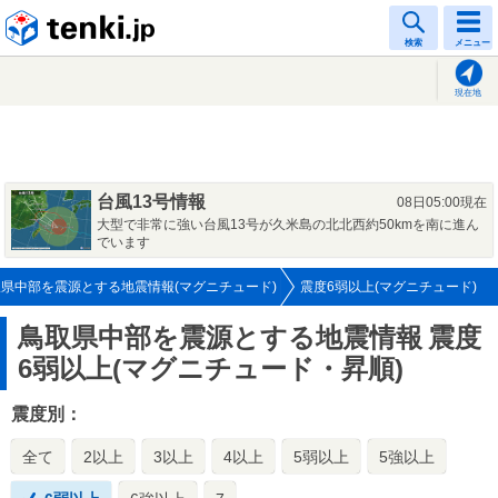
tenki.jp
検索
メニュー
現在地
台風13号情報
08日05:00現在
大型で非常に強い台風13号が久米島の北北西約50kmを南に進ん
でいます
県中部を震源とする地震情報(マグニチュード)
震度6弱以上(マグニチュード)
鳥取県中部を震源とする地震情報
震度
6弱以上(マグニチュード・昇順)
震度別：
全て
2以上
3以上
4以上
5弱以上
5強以上