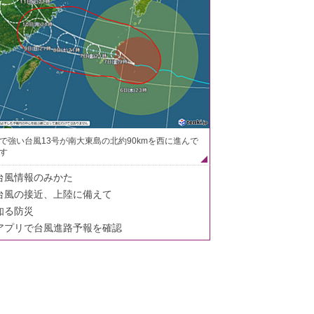
で強い台風13号が南大東島の北約90kmを西に進んで
す
台風情報のみかた
台風の接近、上陸に備えて
知る防災
アプリで台風進路予報を確認