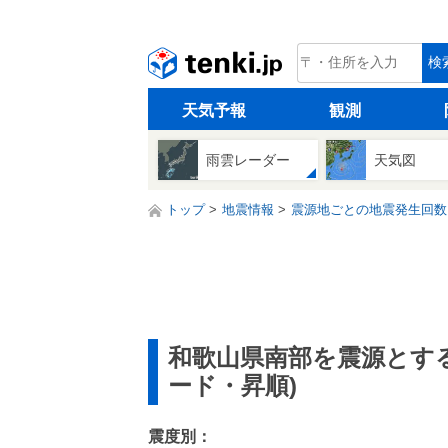
tenki.jp
検
天気予報
観測
雨雲レーダー
天気図
トップ
地震情報
震源地ごとの地震発生回数
和歌山県南部を震源とす
ード・昇順)
震度別：