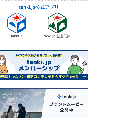
tenki.jp公式アプリ
tenki.jp
tenki.jp 登山天気