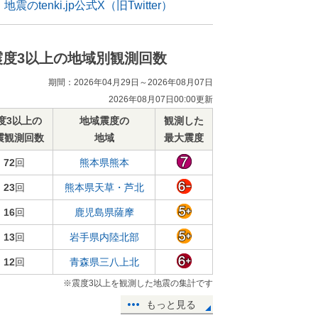
地震のtenki.jp公式X（旧Twitter）
震度3以上の地域別観測回数
期間：2026年04月29日～2026年08月07日
2026年08月07日00:00更新
度3以上の
地域震度の
観測した
震観測回数
地域
最大震度
72
回
熊本県熊本
23
回
熊本県天草・芦北
16
回
鹿児島県薩摩
13
回
岩手県内陸北部
12
回
青森県三八上北
※震度3以上を観測した地震の集計です
もっと見る