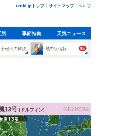
tenki.jpトップ
｜
サイトマップ
｜
ヘルプ
天気
季節特集
天気ニュース
象予報士の解説
熱中症情報
注目
風13号
(ドルフィン)
06日23:00現在