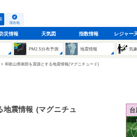
索
現在地
防災情報
天気図
指数情報
レジャー
PM2.5分布予測
地震情報
気
和歌山県南部を震源とする地震情報(マグニチュード)
る地震情報
(マグニチュ
台