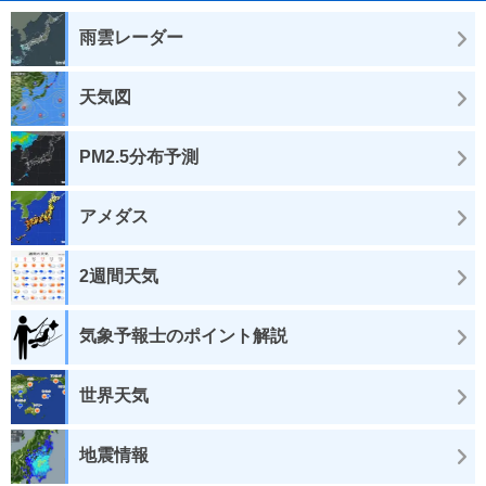
雨雲レーダー
天気図
PM2.5分布予測
アメダス
2週間天気
気象予報士のポイント解説
世界天気
地震情報