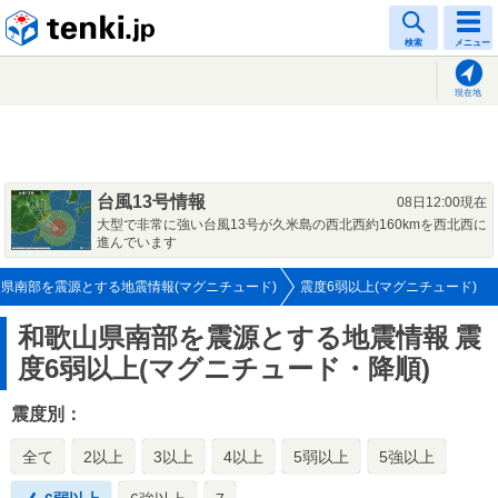
tenki.jp
検索
メニュー
現在地
台風13号情報
08日12:00現在
大型で非常に強い台風13号が久米島の西北西約160kmを西北西に
進んでいます
県南部を震源とする地震情報(マグニチュード)
震度6弱以上(マグニチュード)
和歌山県南部を震源とする地震情報
震
度6弱以上(マグニチュード・降順)
震度別：
全て
2以上
3以上
4以上
5弱以上
5強以上