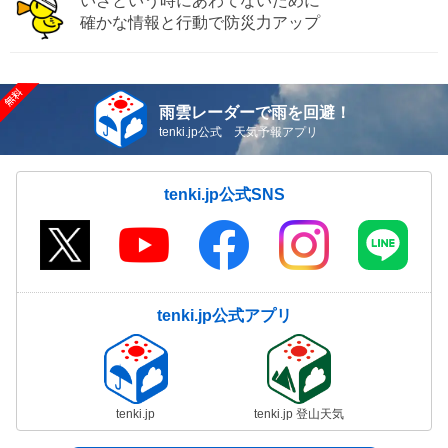
いざという時にあわてないために
確かな情報と行動で防災力アップ
雨雲レーダーで雨を回避！
tenki.jp公式 天気予報アプリ
tenki.jp公式SNS
tenki.jp公式アプリ
tenki.jp
tenki.jp 登山天気