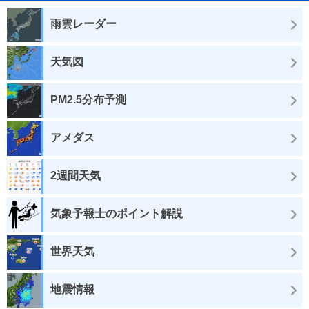
雨雲レーダー
天気図
PM2.5分布予測
アメダス
2週間天気
気象予報士のポイント解説
世界天気
地震情報