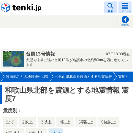
tenki.jp
検索
メニュー
現在地
台風13号情報
07日18:00現在
大型で非常に強い台風13号が名護市の北約50kmを西に進んでい
ます
震源地ごとの地震発生回数
和歌山県北部を震源とする地震情報
震度7
和歌山県北部を震源とする地震情報
震
度7
震度別：
全て
2以上
3以上
4以上
5弱以上
5強以上