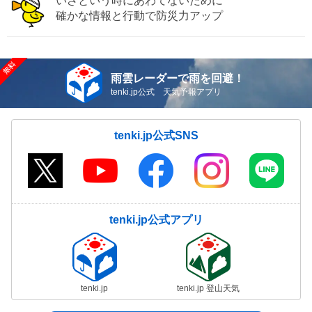
いざという時にあわてないために
確かな情報と行動で防災力アップ
雨雲レーダーで雨を回避！
tenki.jp公式 天気予報アプリ
tenki.jp公式SNS
tenki.jp公式アプリ
tenki.jp
tenki.jp 登山天気