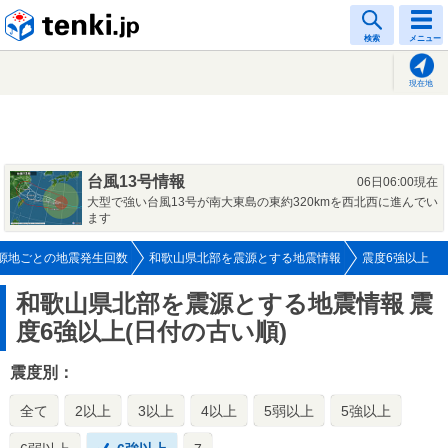
tenki.jp
検索
メニュー
現在地
台風13号情報
06日06:00現在
大型で強い台風13号が南大東島の東約320kmを西北西に進んでい
ます
源地ごとの地震発生回数
和歌山県北部を震源とする地震情報
震度6強以上
和歌山県北部を震源とする地震情報
震
度6強以上(日付の古い順)
震度別：
全て
2以上
3以上
4以上
5弱以上
5強以上