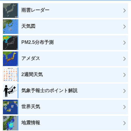
雨雲レーダー
天気図
PM2.5分布予測
アメダス
2週間天気
気象予報士のポイント解説
世界天気
地震情報