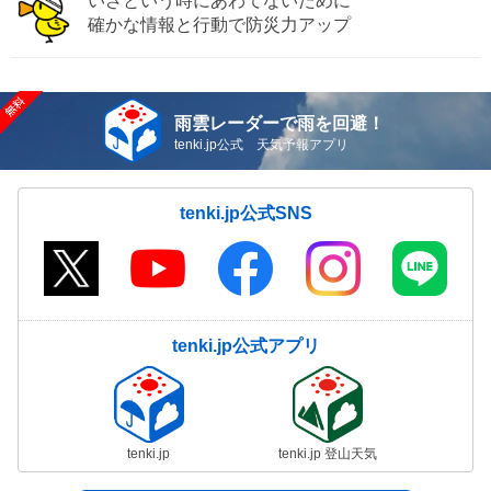
いざという時にあわてないために
確かな情報と行動で防災力アップ
雨雲レーダーで雨を回避！
tenki.jp公式 天気予報アプリ
tenki.jp公式SNS
tenki.jp公式アプリ
tenki.jp
tenki.jp 登山天気