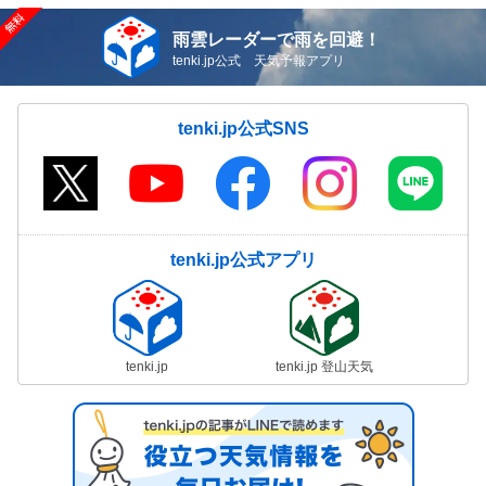
雨雲レーダーで雨を回避！
tenki.jp公式 天気予報アプリ
tenki.jp公式SNS
tenki.jp公式アプリ
tenki.jp
tenki.jp 登山天気