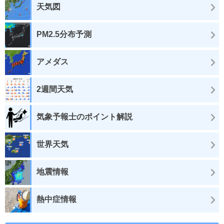
天気図
PM2.5分布予測
アメダス
2週間天気
気象予報士のポイント解説
世界天気
地震情報
熱中症情報