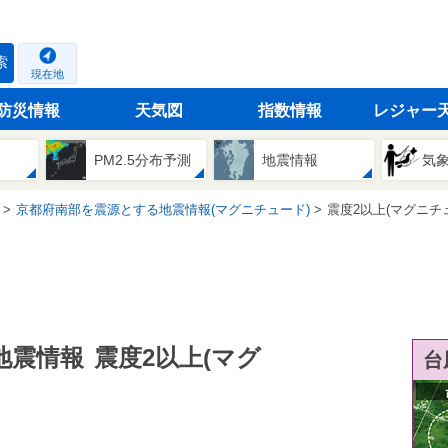
索
現在地
防災情報
天気図
指数情報
レジャー
PM2.5分布予測
地震情報
気
京都府南部を震源とする地震情報(マグニチュード)
震度2以上(マグニチ
地震情報
震度2以上(マグ
台