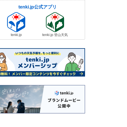
tenki.jp公式アプリ
tenki.jp
tenki.jp 登山天気