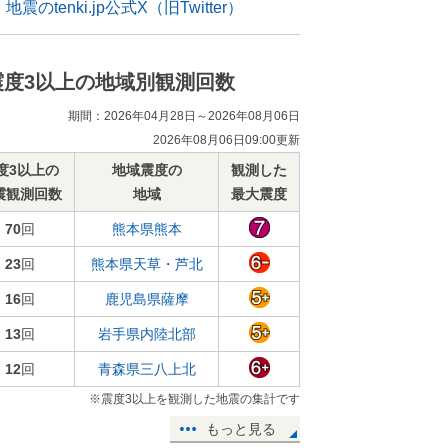
地震のtenki.jp公式X（旧Twitter）
震度3以上の地域別観測回数
期間：2026年04月28日～2026年08月06日
2026年08月06日09:00更新
度3以上の
地域震度の
観測した
震観測回数
地域
最大震度
70
回
熊本県熊本
23
回
熊本県天草・芦北
16
回
鹿児島県薩摩
13
回
岩手県内陸北部
12
回
青森県三八上北
※震度3以上を観測した地震の集計です
もっと見る