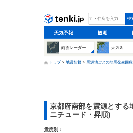
tenki.jp
検
天気予報
観測
雨雲レーダー
天気図
トップ
地震情報
震源地ごとの地震発生回数
京都府南部を震源とする
ニチュード・昇順)
震度別：