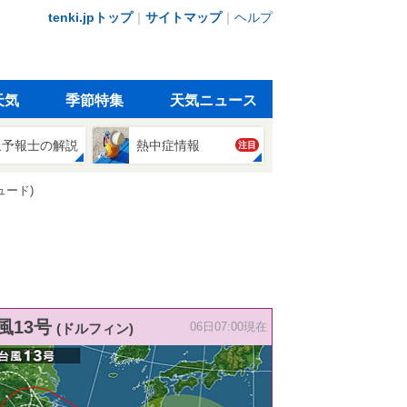
tenki.jpトップ
｜
サイトマップ
｜
ヘルプ
天気
季節特集
天気ニュース
象予報士の解説
熱中症情報
注目
ュード)
風13号
(ドルフィン)
06日07:00現在