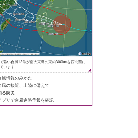
で強い台風13号が南大東島の東約300kmを西北西に
でいます
台風情報のみかた
台風の接近、上陸に備えて
知る防災
アプリで台風進路予報を確認