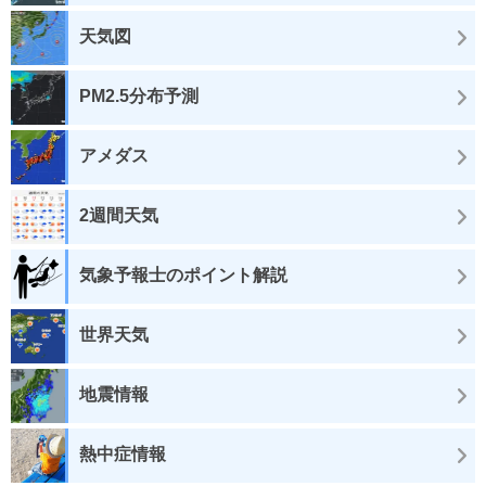
天気図
PM2.5分布予測
アメダス
2週間天気
気象予報士のポイント解説
世界天気
地震情報
熱中症情報