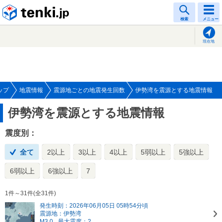
tenki.jp
検索
メニュー
現在地
ップ
地震情報
震源地ごとの地震発生回数
伊勢湾を震源とする地震情報
伊勢湾を震源とする地震情報
震度別：
全て
2以上
3以上
4以上
5弱以上
5強以上
6弱以上
6強以上
7
1件～31件(全31件)
発生時刻：2026年06月05日 05時54分頃
震源地：伊勢湾
M3.0
最大震度：2