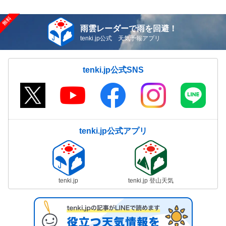
雨雲レーダーで雨を回避！
tenki.jp公式 天気予報アプリ
tenki.jp公式SNS
tenki.jp公式アプリ
tenki.jp
tenki.jp 登山天気