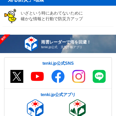
いざという時にあわてないために
確かな情報と行動で防災力アップ
雨雲レーダーで雨を回避！
tenki.jp公式 天気予報アプリ
tenki.jp公式SNS
tenki.jp公式アプリ