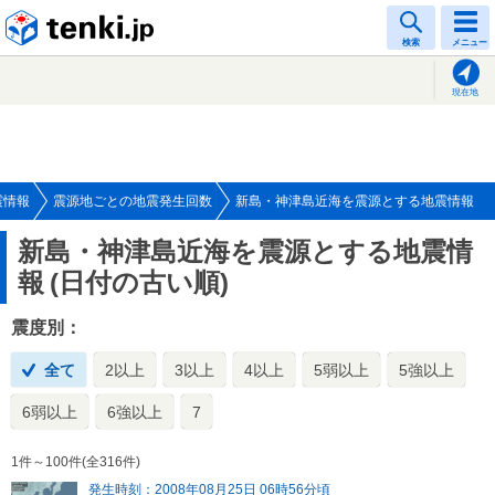
tenki.jp
検索
メニュー
現在地
震情報
震源地ごとの地震発生回数
新島・神津島近海を震源とする地震情報
新島・神津島近海を震源とする地震情
報
(日付の古い順)
震度別：
全て
2以上
3以上
4以上
5弱以上
5強以上
6弱以上
6強以上
7
1件～100件(全316件)
発生時刻：2008年08月25日 06時56分頃