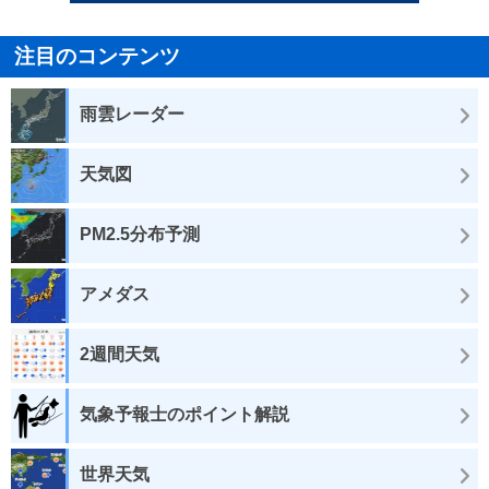
注目のコンテンツ
雨雲レーダー
天気図
PM2.5分布予測
アメダス
2週間天気
気象予報士のポイント解説
世界天気