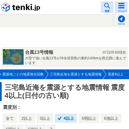
tenki.jp
検索
メニュー
現在地
台風13号情報
07日05:00現在
大型で強い台風13号が沖永良部島の東約140kmを西北西に進んで
います
震源地ごとの地震発生回数
三宅島近海を震源とする地震情報
震度4以上
三宅島近海を震源とする地震情報
震度
4以上(日付の古い順)
震度別：
全て
2以上
3以上
4以上
5弱以上
5強以上