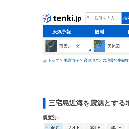
tenki.jp
検
天気予報
観測
雨雲レーダー
天気図
トップ
地震情報
震源地ごとの地震発生回数
三宅島近海を震源とする
震度別：
全て
2以上
3以上
4以上