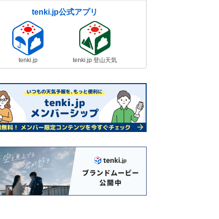
tenki.jp公式アプリ
tenki.jp
tenki.jp 登山天気