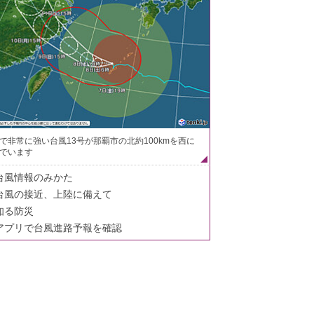
で非常に強い台風13号が那覇市の北約100kmを西に
でいます
台風情報のみかた
台風の接近、上陸に備えて
知る防災
アプリで台風進路予報を確認