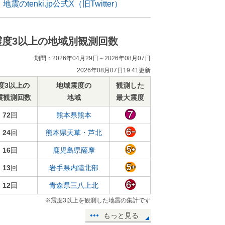
地震のtenki.jp公式X（旧Twitter）
震度3以上の地域別観測回数
期間：2026年04月29日～2026年08月07日
2026年08月07日19:41更新
度3以上の
地域震度の
観測した
震観測回数
地域
最大震度
72
回
熊本県熊本
24
回
熊本県天草・芦北
16
回
鹿児島県薩摩
13
回
岩手県内陸北部
12
回
青森県三八上北
※震度3以上を観測した地震の集計です
もっと見る