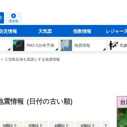
索
現在地
防災情報
天気図
指数情報
レジャー
PM2.5分布予測
地震情報
気
三宅島近海を震源とする地震情報
地震情報
(日付の古い順)
台
5弱以上
5強以上
6弱以上
6強以上
7