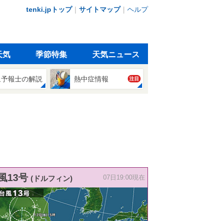
tenki.jpトップ
｜
サイトマップ
｜
ヘルプ
天気
季節特集
天気ニュース
象予報士の解説
熱中症情報
注目
風13号
(ドルフィン)
07日19:00現在