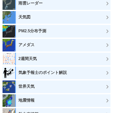
雨雲レーダー
天気図
PM2.5分布予測
アメダス
2週間天気
気象予報士のポイント解説
世界天気
地震情報