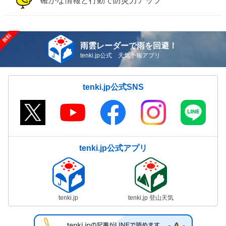
確かな情報と行動で防災力アップ
雨雲レーダーで雨を回避！
tenki.jp公式 天気予報アプリ
tenki.jp公式SNS
tenki.jp公式アプリ
tenki.jp
tenki.jp 登山天気