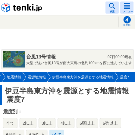
tenki.jp
検索
メニュー
現在地
台風13号情報
07日00:00現在
大型で強い台風13号が南大東島の北約100kmを西に進んでいます
プ
地震情報
震源地情報
伊豆半島東方沖を震源とする地震情報
震度7
伊豆半島東方沖を震源とする地震情報
震度7
震度別：
全て
2以上
3以上
4以上
5弱以上
5強以上
6弱以上
6強以上
7