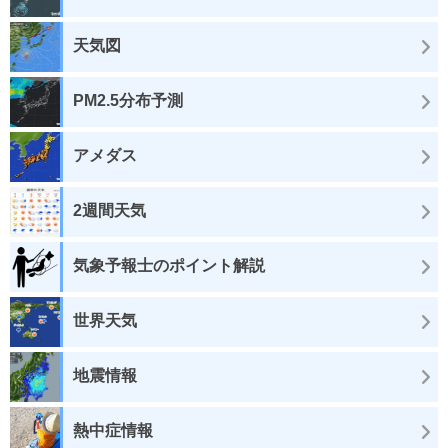
天気図
PM2.5分布予測
アメダス
2週間天気
気象予報士のポイント解説
世界天気
地震情報
熱中症情報