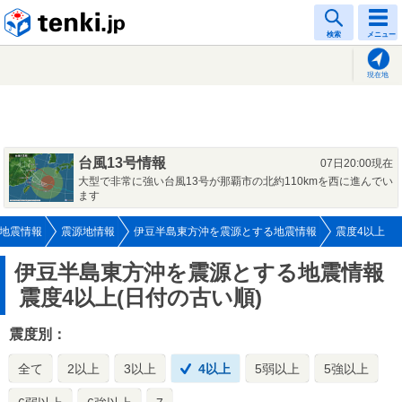
tenki.jp
検索
メニュー
現在地
台風13号情報
07日20:00現在
大型で非常に強い台風13号が那覇市の北約110kmを西に進んでい
ます
地震情報
震源地情報
伊豆半島東方沖を震源とする地震情報
震度4以上
伊豆半島東方沖を震源とする地震情報
震度4以上(日付の古い順)
震度別：
全て
2以上
3以上
4以上
5弱以上
5強以上