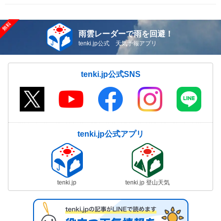
雨雲レーダーで雨を回避！
tenki.jp公式 天気予報アプリ
tenki.jp公式SNS
tenki.jp公式アプリ
tenki.jp
tenki.jp 登山天気