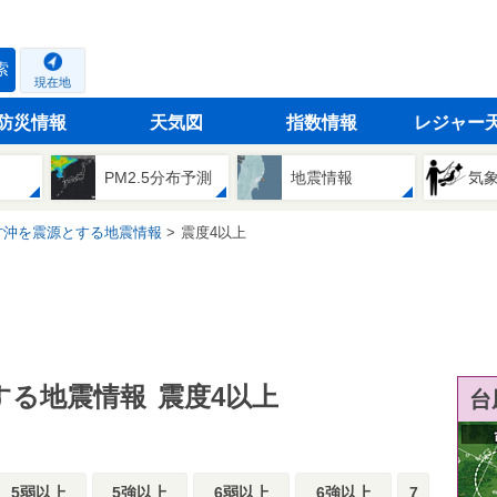
索
現在地
防災情報
天気図
指数情報
レジャー
PM2.5分布予測
地震情報
気
方沖を震源とする地震情報
震度4以上
する地震情報
震度4以上
台
5弱以上
5強以上
6弱以上
6強以上
7