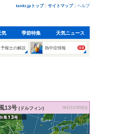
tenki.jpトップ
｜
サイトマップ
｜
ヘルプ
天気
季節特集
天気ニュース
象予報士の解説
熱中症情報
注目
風13号
(ドルフィン)
06日13:00現在