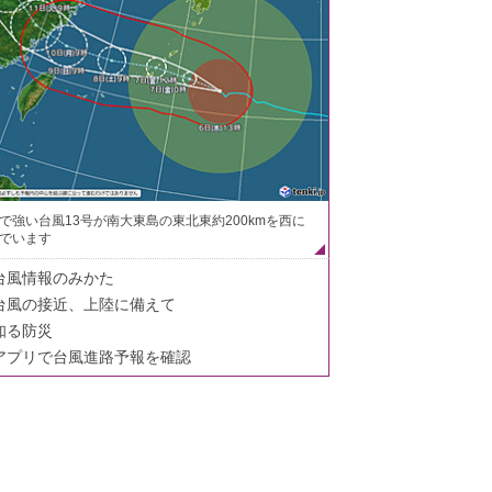
で強い台風13号が南大東島の東北東約200kmを西に
でいます
台風情報のみかた
台風の接近、上陸に備えて
知る防災
アプリで台風進路予報を確認