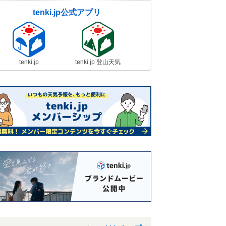
tenki.jp公式アプリ
tenki.jp
tenki.jp 登山天気