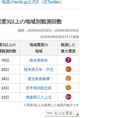
地震のtenki.jp公式X（旧Twitter）
震度3以上の地域別観測回数
期間：2026年04月28日～2026年08月06日
2026年08月06日14:11更新
度3以上の
地域震度の
観測した
震観測回数
地域
最大震度
70
回
熊本県熊本
23
回
熊本県天草・芦北
16
回
鹿児島県薩摩
13
回
岩手県内陸北部
12
回
青森県三八上北
※震度3以上を観測した地震の集計です
もっと見る