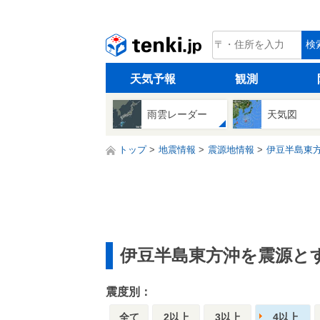
tenki.jp
検
天気予報
観測
雨雲レーダー
天気図
トップ
地震情報
震源地情報
伊豆半島東
伊豆半島東方沖を震源と
震度別：
全て
2以上
3以上
4以上