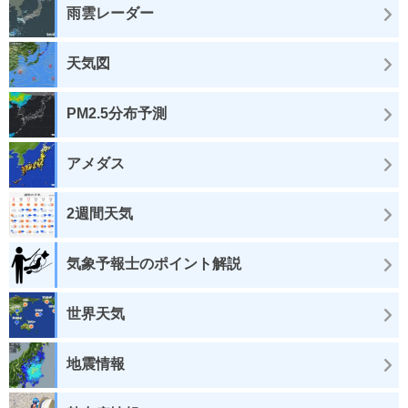
雨雲レーダー
天気図
PM2.5分布予測
アメダス
2週間天気
気象予報士のポイント解説
世界天気
地震情報