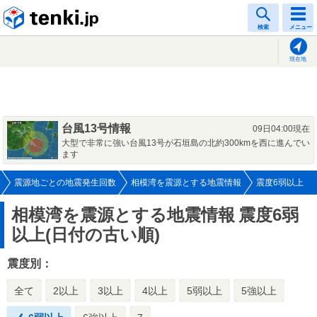
tenki.jp
検索
メニュー
現在地
台風13号情報
09日04:00現在
大型で非常に強い台風13号が石垣島の北約300kmを西に進んでい
ます
震源地ごとの地震発生回数
相模湾を震源とする地震情報
震度6弱以上
相模湾を震源とする地震情報
震度6弱
以上(日付の古い順)
震度別：
全て
2以上
3以上
4以上
5弱以上
5強以上