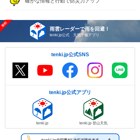
確かな情報と行動で防災力アップ
雨雲レーダーで雨を回避！
tenki.jp公式 天気予報アプリ
tenki.jp公式SNS
tenki.jp公式アプリ
tenki.jp
tenki.jp 登山天気