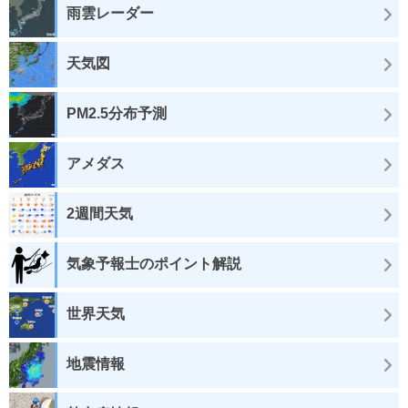
雨雲レーダー
天気図
PM2.5分布予測
アメダス
2週間天気
気象予報士のポイント解説
世界天気
地震情報