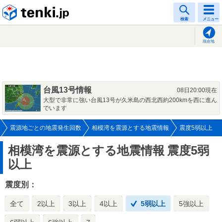
tenki.jp
検索
メニュー
現在地
台風13号情報
08日20:00現在
大型で非常に強い台風13号が久米島の西北西約200kmを西に進ん
でいます
震源地ごとの地震発生回数
相模湾を震源とする地震情報
震度5弱以上
相模湾を震源とする地震情報
震度5弱
以上
震度別：
全て
2以上
3以上
4以上
5弱以上
5強以上