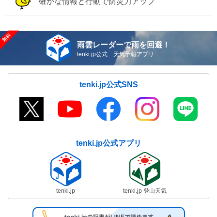
確かな情報と行動で防災力アップ
雨雲レーダーで雨を回避！
tenki.jp公式 天気予報アプリ
tenki.jp公式SNS
tenki.jp公式アプリ
tenki.jp
tenki.jp 登山天気