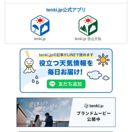
tenki.jp公式アプリ
tenki.jp
tenki.jp 登山天気