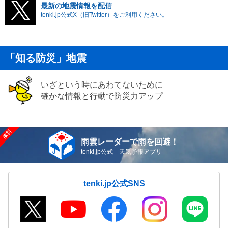
最新の地震情報を配信
tenki.jp公式X（旧Twitter）をご利用ください。
「知る防災」地震
いざという時にあわてないために
確かな情報と行動で防災力アップ
雨雲レーダーで雨を回避！
tenki.jp公式 天気予報アプリ
tenki.jp公式SNS