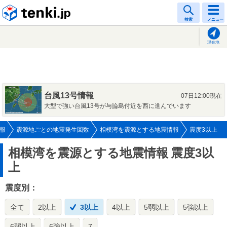
tenki.jp
検索
メニュー
現在地
台風13号情報
07日12:00現在
大型で強い台風13号が与論島付近を西に進んでいます
報
震源地ごとの地震発生回数
相模湾を震源とする地震情報
震度3以上
相模湾を震源とする地震情報
震度3以
上
震度別：
全て
2以上
3以上
4以上
5弱以上
5強以上
6弱以上
6強以上
7