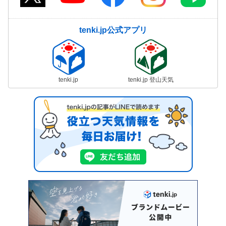
tenki.jp公式アプリ
tenki.jp
tenki.jp 登山天気