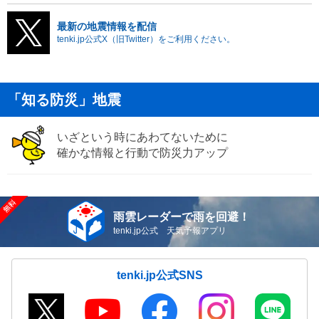
最新の地震情報を配信
tenki.jp公式X（旧Twitter）をご利用ください。
「知る防災」地震
いざという時にあわてないために
確かな情報と行動で防災力アップ
雨雲レーダーで雨を回避！
tenki.jp公式 天気予報アプリ
tenki.jp公式SNS