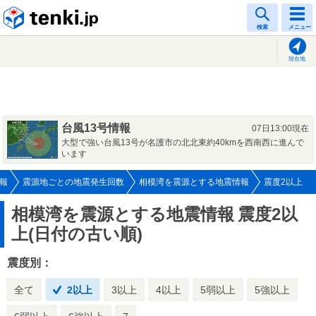
tenki.jp
検索
メニュー
現在地
台風13号情報
07日13:00現在
大型で強い台風13号が名護市の北北東約40kmを西南西に進んで
います
報
震源地ごとの地震発生回数
相模湾を震源とする地震情報
震度2以上
相模湾を震源とする地震情報
震度2以
上(日付の古い順)
震度別：
全て
2以上
3以上
4以上
5弱以上
5強以上